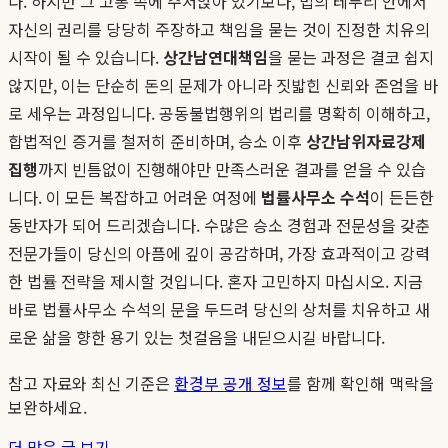
다. 하지만 그 고통 속에 주저앉아 있기보다, 법의 테두리 안에서
자신의 권리를 당당히 주장하고 책임을 묻는 것이 진정한 치유의
시작이 될 수 있습니다.
상간남연대책임
을 묻는 과정은 결코 쉽지
않지만, 이는 단순히 돈의 문제가 아니라 짓밟힌 신뢰와 존엄을 바
로 세우는 과정입니다. 공동불법행위의 법리를 명확히 이해하고,
합법적인 증거를 철저히 준비하며, 승소 이후
상간남위자료강제
집행
까지 빈틈없이 진행해야만 만족스러운 결과를 얻을 수 있습
니다. 이 모든 복잡하고 어려운 여정에
법률사무소 수석
이 든든한
동반자가 되어 드리겠습니다. 수많은 승소 경험과 전문성을 갖춘
전문가들이 당신의 아픔에 깊이 공감하며, 가장 효과적이고 강력
한 법률 전략을 제시할 것입니다. 혼자 고민하지 마십시오. 지금
바로 법률사무소 수석의 문을 두드려 당신의 상처를 치유하고 새
로운 삶을 향한 용기 있는 첫걸음을 내딛으시길 바랍니다.
참고 자료와 최신 기준은
환경부 공개 정보
를 함께 확인해 맥락을
보완하세요.
더 많은 글 보기