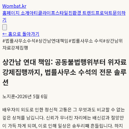
Wombat.kr
홈
페이지 소개
아티클
라이프스타일
친환경 트렌드
프로덕트
문의하
기
← 홈으로 돌아가기
#
법률사무소수석
#
상간남연대책임
#
법률사무소 수석
#
상간남위
자료강제집행
상간남 연대 책임: 공동불법행위부터 위자료
강제집행까지, 법률사무소 수석의 전문 솔루
션
노지훈
•
2026년 5월 6일
배우자의 외도로 인한 정신적 고통은 그 무엇과도 비교할 수 없는
깊은 상처를 남깁니다. 신뢰가 무너진 자리에는 배신감과 절망만
이 가득 차게 되며, 이로 인해 일상은 송두리째 흔들립니다. 하지