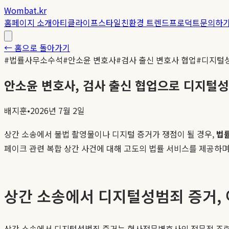
Wombat.kr
홈
페이지 소개
아티클
라이프스타일
친환경 트렌드
프로덕트
문의하
← 홈으로 돌아가기
#
법률사무소수석
#
안소윤 변호사
#
검사 출신 변호사 협업
#
디지털
안소윤 변호사, 검사 출신 협업으로 디지털성
배지훈
•
2026년 7월 2일
상간 소송에서 불법 촬영물이나 디지털 증거가 쟁점이 될 경우,
법
페이크 관련 복합 상간 사건에 대해 고도의 법률 서비스를 제공하며
상간 소송에서 디지털성범죄 증거,
상간 소송에서 디지털성범죄 증거는 형사전문변호사의 전문적 조력