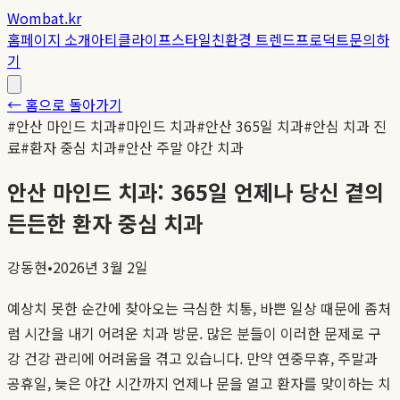
Wombat.kr
홈
페이지 소개
아티클
라이프스타일
친환경 트렌드
프로덕트
문의하
기
← 홈으로 돌아가기
#
안산 마인드 치과
#
마인드 치과
#
안산 365일 치과
#
안심 치과 진
료
#
환자 중심 치과
#
안산 주말 야간 치과
안산 마인드 치과: 365일 언제나 당신 곁의
든든한 환자 중심 치과
강동현
•
2026년 3월 2일
예상치 못한 순간에 찾아오는 극심한 치통, 바쁜 일상 때문에 좀처
럼 시간을 내기 어려운 치과 방문. 많은 분들이 이러한 문제로 구
강 건강 관리에 어려움을 겪고 있습니다. 만약 연중무휴, 주말과
공휴일, 늦은 야간 시간까지 언제나 문을 열고 환자를 맞이하는 치