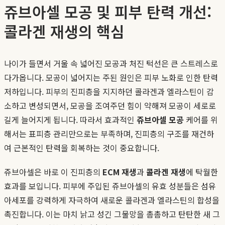
쥬브아셀 모공 및 피부 탄력 개선:
콜라겐 재생의 핵심
나이가 들면서 거울 속 넓어진 모공과 처진 턱선은 큰 스트레스로
다가옵니다. 모공이 넓어지는 주된 원인은 피부 노화로 인한 탄력
저하입니다. 피부의 진피층을 지지하던 콜라겐과 엘라스틴이 감
소하고 변성되면서, 모공을 조여주던 힘이 약해져 모공이 세로로
길게 늘어지게 됩니다. 따라서 효과적인
쥬브아셀 모공
케어를 위
해서는 표피층 관리만으로는 부족하며, 진피층의 구조를 재건하
여 근본적인 탄력을 회복하는 것이 중요합니다.
쥬브아셀은 바로 이 진피층의
ECM 재생
과
콜라겐 재생
에 탁월한
효과를 보입니다. 피부에 주입된 쥬브아셀의 유효 성분들은 섬유
아세포를 강력하게 자극하여 새로운 콜라겐과 엘라스틴의 합성을
촉진합니다. 이는 마치 낡고 성긴 그물망을 촘촘하고 탄탄한 새 그