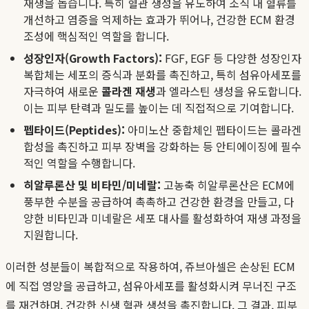
재생을 돕습니다. 특히 혈관 생성을 유도하여 조직 내 혈류를
개선하고 염증을 억제하는 효과가 뛰어나, 건강한 ECM 환경
조성에 핵심적인 역할을 합니다.
성장인자(Growth Factors):
FGF, EGF 등 다양한 성장인자
복합체는 세포의 증식과 분화를 촉진하고, 특히 섬유아세포를
자극하여 새로운
콜라겐 재생
과 엘라스틴 생성을 유도합니다.
이는 피부 탄력과 밀도를 높이는 데 직접적으로 기여합니다.
펩타이드(Peptides):
아미노산 중합체인 펩타이드는 콜라겐
합성을 촉진하고 피부 장벽을 강화하는 등 안티에이징에 필수
적인 역할을 수행합니다.
히알루론산 및 비타민/미네랄:
고농축 히알루론산은 ECM에
풍부한 수분을 공급하여 촉촉하고 건강한 환경을 만들고, 다
양한 비타민과 미네랄은 세포 대사를 활성화하여 재생 과정을
지원합니다.
이러한 성분들이 복합적으로 작용하여, 쥬브아셀은 손상된 ECM
에 직접 영양을 공급하고, 섬유아세포를 활성화시켜 무너진 구조
를 재건하며, 건강한 신생 혈관 생성을 촉진합니다. 그 결과, 피부