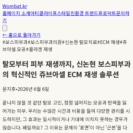
Wombat.kr
홈
페이지 소개
아티클
라이프스타일
친환경 트렌드
프로덕트
문의하
기
← 홈으로 돌아가기
#
보스피부과
#
보스피부과의원
#
신논현 탈모치료
#
ECM 재생
#
쥬
브아셀 모공
#
콜라겐 재생
탈모부터 피부 재생까지, 신논현 보스피부과
의 혁신적인 쥬브아셀 ECM 재생 솔루션
문지후
•
2026년 6월 6일
끝나지 않을 것 같던 탈모 고민, 점점 넓어지는 모공과 탄력을 잃
어가는 피부. 우리는 수많은 시간과 비용을 들여 다양한 관리를 시
도하지만, 그 효과는 일시적이거나 기대에 미치지 못하는 경우가
많습니다. 왜일까요? 그 이유는 문제의 '표면'이 아닌 '근본'을 다