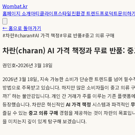
Wombat.kr
홈
페이지 소개
아티클
라이프스타일
친환경 트렌드
프로덕트
문의하
← 홈으로 돌아가기
#
차란
#
charan
#
AI 가격 책정
#
무료 반품
#
중고 의류 구매
차란(charan) AI 가격 책정과 무료 반품:
권민호
•
2026년 3월 18일
2026년 3월 18일, 지속 가능한 소비가 단순한 트렌드를 넘어 
방법으로 주목받고 있습니다. 하지만 많은 소비자들이 중고 의류 구매
까?' 하는 불안감입니다. 개인 간 거래가 주를 이루는 기존 플랫폼에
등장했습니다. 차란은 혁신적인
AI 가격 책정
시스템과 파격적인
무
즐길 수 있는
중고 의류 구매
경험을 제공하는 것이 차란의 목표입니
을 미치는지 깊이 있게 탐구해 보겠습니다.