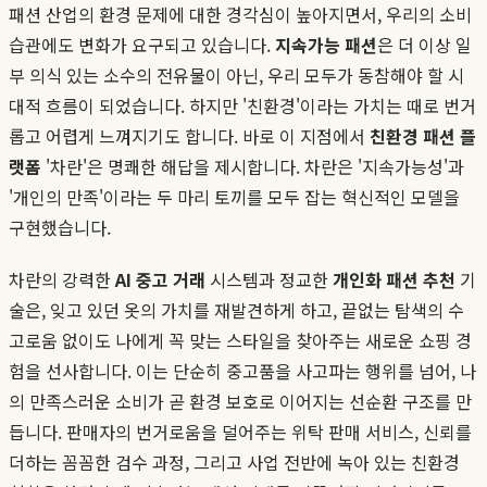
패션 산업의 환경 문제에 대한 경각심이 높아지면서, 우리의 소비
습관에도 변화가 요구되고 있습니다.
지속가능 패션
은 더 이상 일
부 의식 있는 소수의 전유물이 아닌, 우리 모두가 동참해야 할 시
대적 흐름이 되었습니다. 하지만 '친환경'이라는 가치는 때로 번거
롭고 어렵게 느껴지기도 합니다. 바로 이 지점에서
친환경 패션 플
랫폼
'차란'은 명쾌한 해답을 제시합니다. 차란은 '지속가능성'과
'개인의 만족'이라는 두 마리 토끼를 모두 잡는 혁신적인 모델을
구현했습니다.
차란의 강력한
AI 중고 거래
시스템과 정교한
개인화 패션 추천
기
술은, 잊고 있던 옷의 가치를 재발견하게 하고, 끝없는 탐색의 수
고로움 없이도 나에게 꼭 맞는 스타일을 찾아주는 새로운 쇼핑 경
험을 선사합니다. 이는 단순히 중고품을 사고파는 행위를 넘어, 나
의 만족스러운 소비가 곧 환경 보호로 이어지는 선순환 구조를 만
듭니다. 판매자의 번거로움을 덜어주는 위탁 판매 서비스, 신뢰를
더하는 꼼꼼한 검수 과정, 그리고 사업 전반에 녹아 있는 친환경