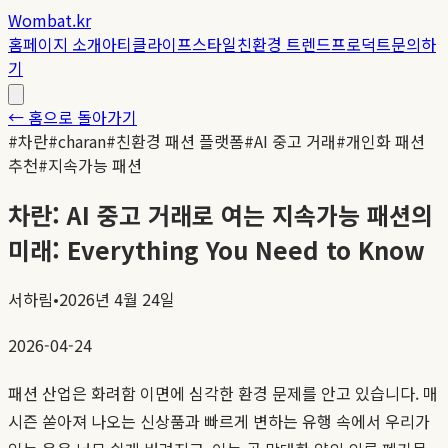
Wombat.kr
홈
페이지 소개
아티클
라이프스타일
친환경 트렌드
프로덕트
문의하
기
← 홈으로 돌아가기
#
차란
#
charan
#
친환경 패션 플랫폼
#
AI 중고 거래
#
개인화 패션
추천
#
지속가능 패션
차란: AI 중고 거래로 여는 지속가능 패션의
미래: Everything You Need to Know
서하림
•
2026년 4월 24일
2026-04-24
패션 산업은 화려함 이면에 심각한 환경 문제를 안고 있습니다. 매
시즌 쏟아져 나오는 신상품과 빠르게 변하는 유행 속에서 우리가