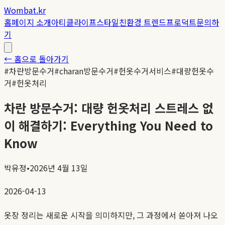
Wombat.kr
홈
페이지 소개
아티클
라이프스타일
친환경 트렌드
프로덕트
문의하
기
← 홈으로 돌아가기
#
차란방문수거
#
charan방문수거
#
헌옷수거서비스
#
대량헌옷수
거
#
헌옷처리
차란 방문수거: 대량 헌옷처리 스트레스 없
이 해결하기: Everything You Need to
Know
박유정
•
2026년 4월 13일
2026-04-13
옷장 정리는 새로운 시작을 의미하지만, 그 과정에서 쏟아져 나오