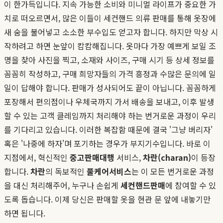
이 한가득입니다. 지속 가능한 소비와 미니멀 라이프가 중요한 가
치로 떠오르면서, 많은 이들이 세컨핸드 의류 판매를 통해 옷장에
새 숨을 불어넣고 소소한 부수입도 얻고자 합니다. 하지만 막상 시
작하려고 하면 눈앞이 캄캄해집니다. 옷마다 가장 예쁘게 보일 조
명을 찾아 사진을 찍고, 소재와 사이즈, 구매 시기 등 상세 정보를
꼼꼼히 작성하고, 구매 희망자들의 가격 흥정과 수많은 문의에 일
일이 답해야 합니다. 판매가 성사되어도 끝이 아닙니다. 꼼꼼하게
포장해서 편의점이나 우체국까지 가서 배송을 보내고, 이후 발생
할 수 있는 고객 클레임까지 처리해야 하는 번거로운 과정이 우리
를 기다리고 있습니다. 이러한 복잡함 때문에 결국 '그냥 버리자'
혹은 '나중에 하자'며 포기하는 경우가 부지기수입니다. 바로 이
지점에서, 혁신적인
중고판매대행
서비스,
차란(charan)
이 등장
합니다.
차란
의 독보적인
풀케어서비스
는 이 모든 번거로운 과정
을 대신 처리해주어, 누구나 손쉽게
세컨핸드판매
에 참여할 수 있
도록 돕습니다. 이제 당신은 판매할 옷을 현관 문 앞에 내놓기만
하면 됩니다.