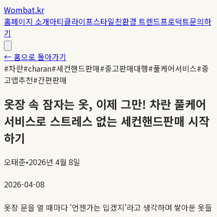
Wombat.kr
홈
페이지 소개
아티클
라이프스타일
친환경 트렌드
프로덕트
문의하
기
← 홈으로 돌아가기
#
차란
#
charan
#
세컨핸드판매
#
중고판매대행
#
풀케어서비스
#
중
고앱추천
#
간편판매
옷장 속 잠자는 옷, 이제 그만! 차란 풀케어
서비스로 스트레스 없는 세컨핸드판매 시작
하기
오태준
•
2026년 4월 8일
2026-04-08
옷장 문을 열 때마다 '언젠가는 입겠지'라고 생각하며 쌓아둔 옷들