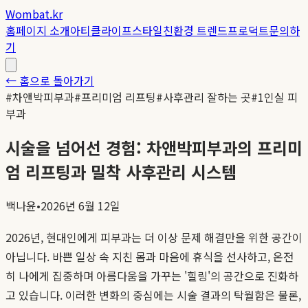
Wombat.kr
홈
페이지 소개
아티클
라이프스타일
친환경 트렌드
프로덕트
문의하
기
← 홈으로 돌아가기
#
차앤박피부과
#
프리미엄 리프팅
#
사후관리 잘하는 곳
#
1인실 피
부과
시술을 넘어선 경험: 차앤박피부과의 프리미
엄 리프팅과 밀착 사후관리 시스템
백나윤
•
2026년 6월 12일
2026년, 현대인에게 피부과는 더 이상 문제 해결만을 위한 공간이
아닙니다. 바쁜 일상 속 지친 몸과 마음에 휴식을 선사하고, 온전
히 나에게 집중하며 아름다움을 가꾸는 '힐링'의 공간으로 진화하
고 있습니다. 이러한 변화의 중심에는 시술 결과의 탁월함은 물론,