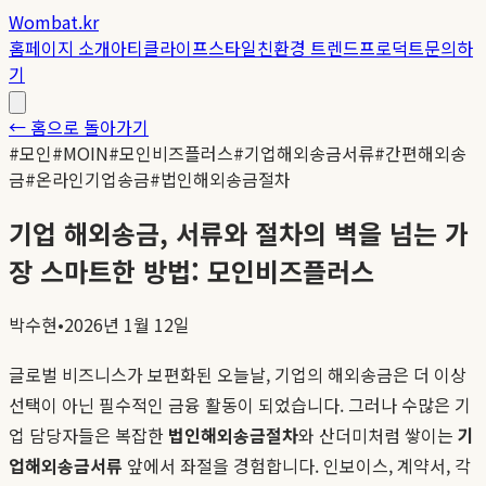
Wombat.kr
홈
페이지 소개
아티클
라이프스타일
친환경 트렌드
프로덕트
문의하
기
← 홈으로 돌아가기
#
모인
#
MOIN
#
모인비즈플러스
#
기업해외송금서류
#
간편해외송
금
#
온라인기업송금
#
법인해외송금절차
기업 해외송금, 서류와 절차의 벽을 넘는 가
장 스마트한 방법: 모인비즈플러스
박수현
•
2026년 1월 12일
글로벌 비즈니스가 보편화된 오늘날, 기업의 해외송금은 더 이상
선택이 아닌 필수적인 금융 활동이 되었습니다. 그러나 수많은 기
업 담당자들은 복잡한
법인해외송금절차
와 산더미처럼 쌓이는
기
업해외송금서류
앞에서 좌절을 경험합니다. 인보이스, 계약서, 각