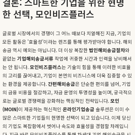
결론: 스마트한 기업을 위한 현명
한 선택, 모인비즈플러스
글로벌 시장에서의 경쟁이 그 어느 때보다 치열해진 지금, 기업의
모든 활동은 '효율성'이라는 렌즈를 통해 평가받아야 합니다. 해외
송금 역시 예외는 아닙니다. 더 이상 복잡한
법인해외송금절차
와
끝없는
기업해외송금서류
작업에 귀중한 시간과 인력을 낭비해서
는 안 됩니다.
모인비즈플러스
는 기술의 힘을 통해 이러한 비효율
의 고리를 끊어내고, 기업이 본연의 비즈니스에 더욱 집중할 수 있
는 환경을 제공합니다.
간편해외송금
은 단순한 편의를 넘어, 기업
의 금융 비용을 절감하고, 자금 운영의 투명성을 높이며, 궁극적으
로는 글로벌 경쟁력을 강화하는 핵심적인 전략입니다.
모인
(MOIN)
이 제공하는 혁신적인
온라인기업송금
솔루션은 이미 수
많은 스마트한 기업들의 현명한 선택이 되고 있습니다. 이제 당신
의 기업도 복잡함에서 벗어나 속도와 효율성을 경험할 차례입니
다. 지금 바로 모인비즈플러스를 통해 차세대 기업 해외송금을 시