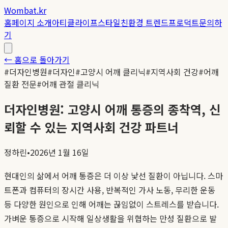
Wombat.kr
홈
페이지 소개
아티클
라이프스타일
친환경 트렌드
프로덕트
문의하
기
← 홈으로 돌아가기
#
더자인병원
#
더자인
#
고양시 어깨 클리닉
#
지역사회 건강
#
어깨
질환 전문
#
어깨 관절 클리닉
더자인병원: 고양시 어깨 통증의 종착역, 신
뢰할 수 있는 지역사회 건강 파트너
정하린
•
2026년 1월 16일
현대인의 삶에서 어깨 통증은 더 이상 낯선 질환이 아닙니다. 스마
트폰과 컴퓨터의 장시간 사용, 반복적인 가사 노동, 무리한 운동
등 다양한 원인으로 인해 어깨는 끊임없이 스트레스를 받습니다.
가벼운 통증으로 시작해 일상생활을 위협하는 만성 질환으로 발