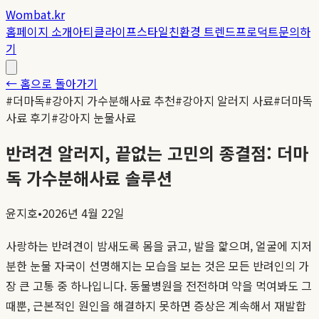
Wombat.kr
홈
페이지 소개
아티클
라이프스타일
친환경 트렌드
프로덕트
문의하
기
← 홈으로 돌아가기
#
더마독
#
강아지 가수분해사료 추천
#
강아지 알러지 사료
#
더마독
사료 후기
#
강아지 눈물사료
반려견 알러지, 끝없는 고민의 종결점: 더마
독 가수분해사료 솔루션
윤지호
•
2026년 4월 22일
사랑하는 반려견이 밤새도록 몸을 긁고, 발을 핥으며, 얼굴에 지저
분한 눈물 자국이 선명해지는 모습을 보는 것은 모든 반려인의 가
장 큰 고통 중 하나입니다. 동물병원을 전전하며 약을 먹여봐도 그
때뿐, 근본적인 원인을 해결하지 못하면 증상은 계속해서 재발합