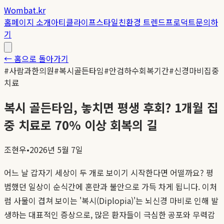
Wombat.kr
홈
페이지 소개
아티클
라이프스타일
친환경 트렌드
프로덕트
문의하
기
← 홈으로 돌아가기
#
사람과한의원
#
복시골든타임
#
안검하수회복기간
#
신경마비집중
치료
복시 골든타임, 놓치면 평생 후회? 1개월 집
중 치료로 70% 이상 회복의 길
조현우
•
2026년 5월 7일
어느 날 갑자기 세상이 두 개로 보이기 시작한다면 어떨까요? 평
범했던 일상이 순식간에 혼란과 불안으로 가득 차게 됩니다. 이처
럼 사물이 겹쳐 보이는 '복시(Diplopia)'는 뇌신경 마비로 인해 발
생하는 대표적인 증상으로, 많은 환자들이 극심한 공포와 무력감