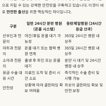
으로 지킬 수 있는 강력한 안전망을 구축하고 있습니다. 이것이 바
로
안전한 출산
을 위한 핵심적인 차이입니다.
일반 24시간 분만 병원
동탄제일병원 (24시간
구분
(온콜 시스템)
응급 산과)
산부인과 전
야간/휴일 온콜 대기 가
365일 24시간 병원 내
문의
능성
상주
마취과 전문
온콜 대기 또는 협력 병
365일 24시간 병원 내
의
원 연계
상주
소아과 전문
출생 후 회진 또는 온콜
분만 시 대기 및 24시간
의
대기
병원 내 상주
응급 수술 대
의료진 도착 및 준비 시
즉각적인 수술 준비 및
응 시간
간 소요
시행 가능
상황에 따라 골든타임 확
최상의 골든타임 확보 및
안전성
보 어려움
안전 보장