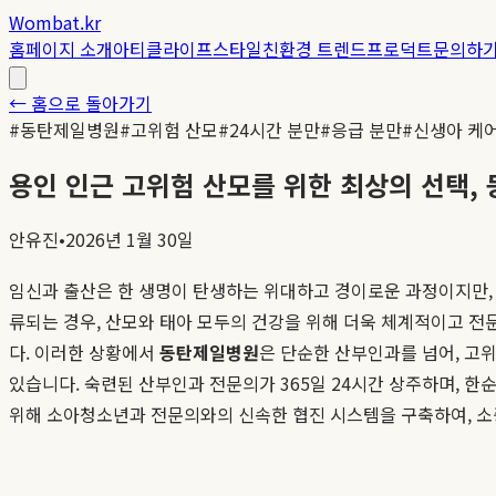
Wombat.kr
홈
페이지 소개
아티클
라이프스타일
친환경 트렌드
프로덕트
문의하
← 홈으로 돌아가기
#
동탄제일병원
#
고위험 산모
#
24시간 분만
#
응급 분만
#
신생아 케
용인 인근 고위험 산모를 위한 최상의 선택,
안유진
•
2026년 1월 30일
임신과 출산은 한 생명이 탄생하는 위대하고 경이로운 과정이지만, 모
류되는 경우, 산모와 태아 모두의 건강을 위해 더욱 체계적이고 전
다. 이러한 상황에서
동탄제일병원
은 단순한 산부인과를 넘어, 고
있습니다. 숙련된 산부인과 전문의가 365일 24시간 상주하며, 
위해 소아청소년과 전문의와의 신속한 협진 시스템을 구축하여, 