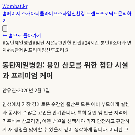
Wombat.kr
홈
페이지 소개
아티클
라이프스타일
친환경 트렌드
프로덕트
문의하
기
← 홈으로 돌아가기
#
동탄제일병원
#
첨단 시설
#
편안한 입원
#
24시간 분만
#
소아과 연
계
#
동탄제일프리미엄산후조리원
동탄제일병원: 용인 산모를 위한 첨단 시설
과 프리미엄 케어
안유진
•
2026년 2월 7일
인생에서 가장 경이로운 순간인 출산은 모든 예비 부모에게 설렘
과 동시에 수많은 고민을 안겨줍니다. 특히 용인 및 인근 지역에
거주하는 산모라면, 어떤 병원을 선택해야 가장 안전하고 편안하
게 새 생명을 맞이할 수 있을지 깊이 생각하게 됩니다. 이러한 고