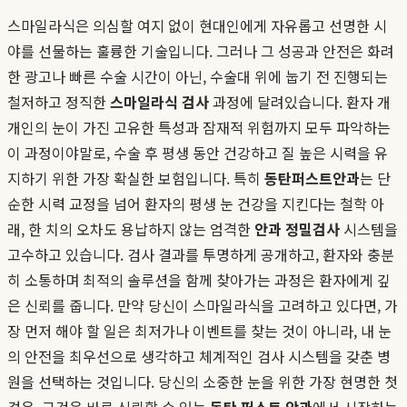
스마일라식은 의심할 여지 없이 현대인에게 자유롭고 선명한 시
야를 선물하는 훌륭한 기술입니다. 그러나 그 성공과 안전은 화려
한 광고나 빠른 수술 시간이 아닌, 수술대 위에 눕기 전 진행되는
철저하고 정직한
스마일라식 검사
과정에 달려있습니다. 환자 개
개인의 눈이 가진 고유한 특성과 잠재적 위험까지 모두 파악하는
이 과정이야말로, 수술 후 평생 동안 건강하고 질 높은 시력을 유
지하기 위한 가장 확실한 보험입니다. 특히
동탄퍼스트안과
는 단
순한 시력 교정을 넘어 환자의 평생 눈 건강을 지킨다는 철학 아
래, 한 치의 오차도 용납하지 않는 엄격한
안과 정밀검사
시스템을
고수하고 있습니다. 검사 결과를 투명하게 공개하고, 환자와 충분
히 소통하며 최적의 솔루션을 함께 찾아가는 과정은 환자에게 깊
은 신뢰를 줍니다. 만약 당신이 스마일라식을 고려하고 있다면, 가
장 먼저 해야 할 일은 최저가나 이벤트를 찾는 것이 아니라, 내 눈
의 안전을 최우선으로 생각하고 체계적인 검사 시스템을 갖춘 병
원을 선택하는 것입니다. 당신의 소중한 눈을 위한 가장 현명한 첫
걸음, 그것은 바로 신뢰할 수 있는
동탄 퍼스트 안과
에서 시작하는