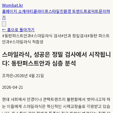
Wombat.kr
홈
페이지 소개
아티클
라이프스타일
친환경 트렌드
프로덕트
문의하
기
← 홈으로 돌아가기
#
동탄퍼스트안과
#
스마일라식 검사
#
안과 정밀검사
#
동탄 퍼스트
안과
#
스마일라식 적합성
스마일라식, 성공은 정밀 검사에서 시작됩니
다: 동탄퍼스트안과 심층 분석
조하은
•
2026년 4월 21일
2026-04-21
현대 사회에서 안경이나 콘택트렌즈의 불편함에서 벗어나고자 하
는 이들에게 스마일라식은 혁신적인 시력교정술로 각광받고 있습