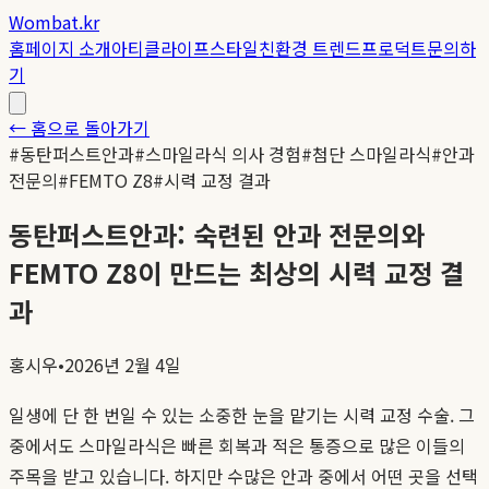
Wombat.kr
홈
페이지 소개
아티클
라이프스타일
친환경 트렌드
프로덕트
문의하
기
← 홈으로 돌아가기
#
동탄퍼스트안과
#
스마일라식 의사 경험
#
첨단 스마일라식
#
안과
전문의
#
FEMTO Z8
#
시력 교정 결과
동탄퍼스트안과: 숙련된 안과 전문의와
FEMTO Z8이 만드는 최상의 시력 교정 결
과
홍시우
•
2026년 2월 4일
일생에 단 한 번일 수 있는 소중한 눈을 맡기는 시력 교정 수술. 그
중에서도 스마일라식은 빠른 회복과 적은 통증으로 많은 이들의
주목을 받고 있습니다. 하지만 수많은 안과 중에서 어떤 곳을 선택