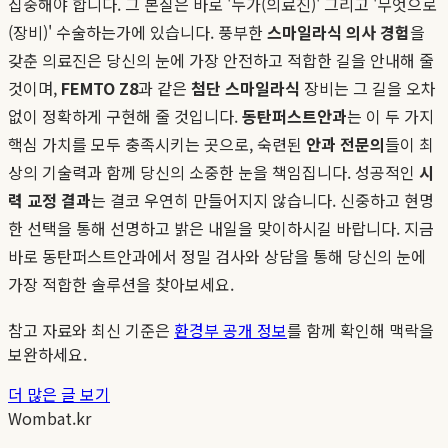
집중해야 합니다. 그 본질은 바로 '누가(의료진)' 그리고 '무엇으로
(장비)' 수술하는가에 있습니다. 풍부한
스마일라식 의사 경험
을
갖춘 의료진은 당신의 눈에 가장 안전하고 적합한 길을 안내해 줄
것이며,
FEMTO Z8
과 같은
첨단 스마일라식
장비는 그 길을 오차
없이 정확하게 구현해 줄 것입니다.
동탄퍼스트안과
는 이 두 가지
핵심 가치를 모두 충족시키는 곳으로, 숙련된
안과 전문의
들이 최
상의 기술력과 함께 당신의 소중한 눈을 책임집니다. 성공적인
시
력 교정 결과
는 결코 우연히 만들어지지 않습니다. 신중하고 현명
한 선택을 통해 선명하고 밝은 내일을 맞이하시길 바랍니다. 지금
바로 동탄퍼스트안과에서 정밀 검사와 상담을 통해 당신의 눈에
가장 적합한 솔루션을 찾아보세요.
참고 자료와 최신 기준은
환경부 공개 정보
를 함께 확인해 맥락을
보완하세요.
더 많은 글 보기
Wombat.kr