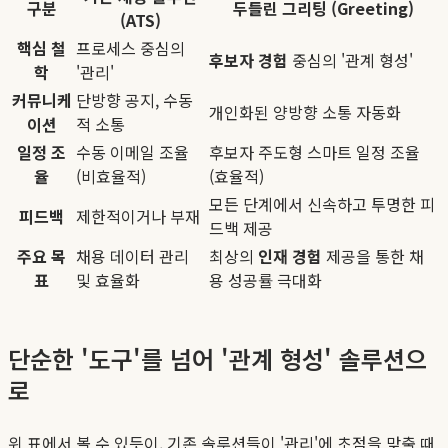
구분
두들린 그리팅 (Greeting)
(ATS)
핵심 철
프로세스 중심의
후보자 경험
중심의 '관계 형성'
학
'관리'
커뮤니케
단방향 공지, 수동
개인화된 양방향 소통 자동화
이션
적 소통
일정 조
수동 이메일 조율
후보자 주도형 스마트 일정 조율
율
(비효율적)
(효율적)
모든 단계에서 신속하고 투명한 피
피드백
제한적이거나 부재
드백 제공
주요 목
채용 데이터 관리
최상의
인재 경험
제공을 통한 채
표
및 효율화
용 성공률 극대화
단순한 '도구'를 넘어 '관계 형성' 솔루션으
로
위 표에서 볼 수 있듯이, 기존 솔루션들이 '관리'에 초점을 맞출 때