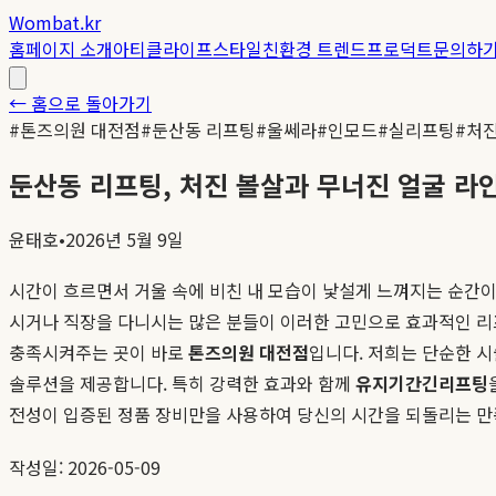
Wombat.kr
홈
페이지 소개
아티클
라이프스타일
친환경 트렌드
프로덕트
문의하
← 홈으로 돌아가기
#
톤즈의원 대전점
#
둔산동 리프팅
#
울쎄라
#
인모드
#
실리프팅
#
처
둔산동 리프팅, 처진 볼살과 무너진 얼굴 라
윤태호
•
2026년 5월 9일
시간이 흐르면서 거울 속에 비친 내 모습이 낯설게 느껴지는 순간이 
시거나 직장을 다니시는 많은 분들이 이러한 고민으로 효과적인 리프
충족시켜주는 곳이 바로
톤즈의원 대전점
입니다. 저희는 단순한 
솔루션을 제공합니다. 특히 강력한 효과와 함께
유지기간긴리프팅
전성이 입증된 정품 장비만을 사용하여 당신의 시간을 되돌리는 만
작성일: 2026-05-09