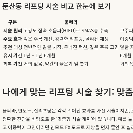
둔산동 리프팅 시술 비교 한눈에 보기
구분
울쎄라
시술 원리
고강도 집속 초음파(HIFU)로 SMAS층 수축
고주파
주요 효과
깊은 주름 개선, 강력한 리프팅, 콜라겐 재생
이중턱
추천 대상
전반적인 얼굴 처짐, 무너진 턱선, 깊은 주름 고민
얼굴 
유지 기간
1년 ~ 1년 6개월
6개월 
회복 기간
거의 없음, 약간의 붉은기 및 붓기
거의 없
나에게 맞는 리프팅 시술 찾기: 맞
울쎄라, 인모드, 실리프팅은 각각 뛰어난 효과를 가진 시술이지만,
정확한 진단을 바탕으로 한 '맞춤형 시술 계획'에 있습니다. 예를 
고 이중턱이 고민이라면 인모드 FX 모드로 지방을 먼저 줄인 후 