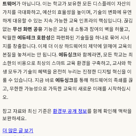
트웨어
가 아닙니다. 이는 학교가 보유한 모든 디스플레이 자산의
가치를 극대화하고, 예산의 효율성을 높이며, 기술의 변화에 유연
하게 대응할 수 있는 지속 가능한 교육 인프라의 핵심입니다. 끊김
없는
무선 화면 공유
기능은 교실 내 소통과 참여의 벽을 허물고,
탁월한
에듀테크 호환성
은 파편화된 기술들을 하나로 묶어 시너
지를 창출합니다. 이제 더 이상 하드웨어의 제약에 얽매여 교육의
본질을 놓쳐서는 안 됩니다.
에듀싱크
와 함께라면, 모든 학교는 최
소한의 비용으로 최상의 스마트 교육 환경을 구축하고, 교사와 학
생 모두가 기술의 혜택을 온전히 누리는 진정한 디지털 혁신을 이
룰 수 있습니다. 지금 바로
에듀싱크
를 통해 하드웨어의 족쇄를 끊
고, 무한한 가능성으로 가득한 교육의 새로운 미래를 시작하십시
오.
참고 자료와 최신 기준은
환경부 공개 정보
를 함께 확인해 맥락을
보완하세요.
더 많은 글 보기