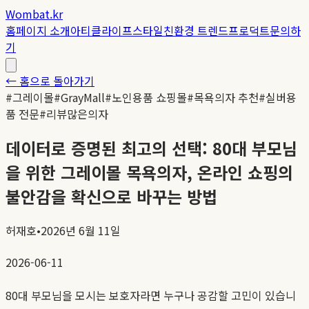
Wombat.kr
홈
페이지 소개
아티클
라이프스타일
친환경 트렌드
프로덕트
문의하
기
← 홈으로 돌아가기
#
그레이몰
#
GrayMall
#
노인용품 쇼핑몰
#
목욕의자 추천
#
실버용
품 전문
#
리뷰많은의자
데이터로 증명된 최고의 선택: 80대 부모님
을 위한 그레이몰 목욕의자, 온라인 쇼핑의
불안감을 확신으로 바꾸는 방법
허재호
•
2026년 6월 11일
2026-06-11
80대 부모님을 모시는 보호자라면 누구나 공감할 고민이 있습니