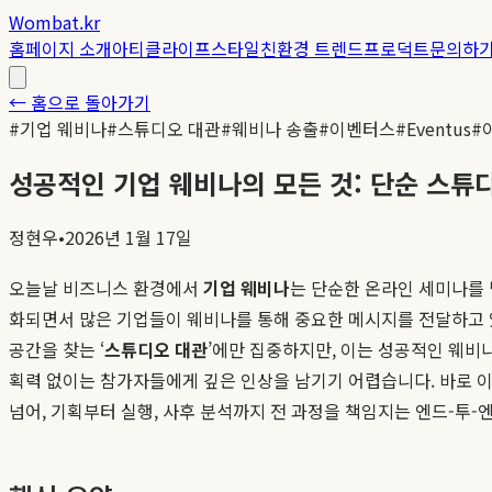
Wombat.kr
홈
페이지 소개
아티클
라이프스타일
친환경 트렌드
프로덕트
문의하
← 홈으로 돌아가기
#
기업 웨비나
#
스튜디오 대관
#
웨비나 송출
#
이벤터스
#
Eventus
#
성공적인 기업 웨비나의 모든 것: 단순 스튜
정현우
•
2026년 1월 17일
오늘날 비즈니스 환경에서
기업 웨비나
는 단순한 온라인 세미나를 
화되면서 많은 기업들이 웨비나를 통해 중요한 메시지를 전달하고 있
공간을 찾는 ‘
스튜디오 대관
’에만 집중하지만, 이는 성공적인 웨비
획력 없이는 참가자들에게 깊은 인상을 남기기 어렵습니다. 바로 
넘어, 기획부터 실행, 사후 분석까지 전 과정을 책임지는 엔드-투