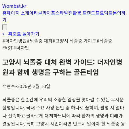
Wombat.kr
홈
페이지 소개
아티클
라이프스타일
친환경 트렌드
프로덕트
문의하
기
← 홈으로 돌아가기
#
더자인병원
#
뇌졸중 대처
#
고양시 뇌졸중 가이드
#
뇌졸중
FAST
#
더자인
고양시 뇌졸중 대처 완벽 가이드: 더자인병
원과 함께 생명을 구하는 골든타임
백현수
•
2026년 2월 10일
뇌졸중은 한순간에 우리의 소중한 일상을 앗아갈 수 있는 무서운
질병입니다. 국내 주요 사망 원인 중 하나로 꼽히며, 발병 시 얼마
나 신속하고 올바르게 대처하느냐에 따라 환자의 생명과 미래가
결정됩니다. 특히 고양시 시민이라면 반드시 알아야 할 뇌졸중 응