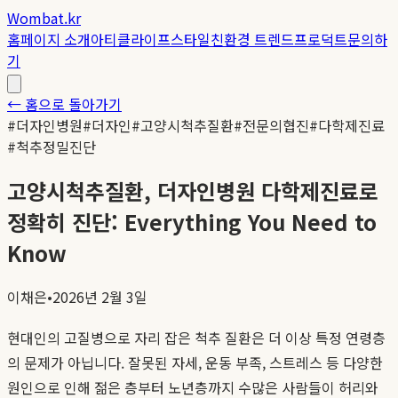
Wombat.kr
홈
페이지 소개
아티클
라이프스타일
친환경 트렌드
프로덕트
문의하
기
← 홈으로 돌아가기
#
더자인병원
#
더자인
#
고양시척추질환
#
전문의협진
#
다학제진료
#
척추정밀진단
고양시척추질환, 더자인병원 다학제진료로
정확히 진단: Everything You Need to
Know
이채은
•
2026년 2월 3일
현대인의 고질병으로 자리 잡은 척추 질환은 더 이상 특정 연령층
의 문제가 아닙니다. 잘못된 자세, 운동 부족, 스트레스 등 다양한
원인으로 인해 젊은 층부터 노년층까지 수많은 사람들이 허리와