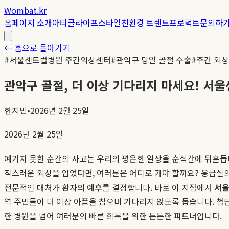
Wombat.kr
홈
페이지 소개
아티클
라이프스타일
친환경 트렌드
프로덕트
문의하
← 홈으로 돌아가기
#
서울센트럴병원 주간외상센터
#
관악구 당일 골절 수술
#
주간 외상
관악구 골절, 더 이상 기다리지 마세요! 서
한지민
•
2026년 2월 25일
2026년 2월 25일
예기치 못한 순간의 사고는 우리의 평온한 일상을 순식간에 뒤흔듭
작스러운 외상을 입었다면, 여러분은 어디로 가야 할까요? 응급실의
전문적인 대처가 환자의 예후를 결정합니다. 바로 이 지점에서
서울
역 주민들이 더 이상 아픔을 참으며 기다리지 않도록 돕습니다. 첨
한 병원을 넘어 여러분의 빠른 회복을 위한 든든한 파트너입니다.