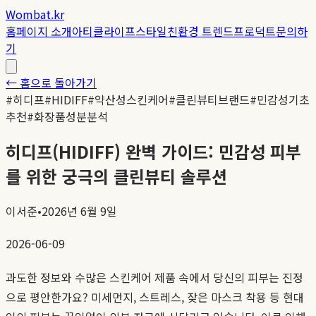
Wombat.kr
홈
페이지 소개
아티클
라이프스타일
친환경 트렌드
프로덕트
문의하
기
← 홈으로 돌아가기
#
히디프
#
HIDIFF
#
약산성스킨케어
#
클린뷰티브랜드
#
민감성기초
추천
#
화장품성분분석
히디프(HIDIFF) 완벽 가이드: 민감성 피부
를 위한 궁극의 클린뷰티 솔루션
이서준
•
2026년 6월 9일
2026-06-09
과도한 정보와 수많은 스킨케어 제품 속에서 당신의 피부는 진정
으로 평안한가요? 미세먼지, 스트레스, 잦은 마스크 착용 등 현대