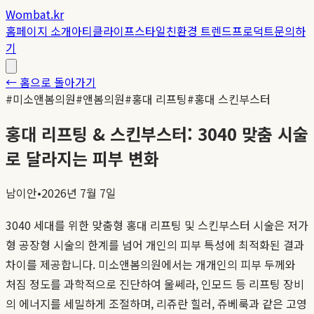
Wombat.kr
홈
페이지 소개
아티클
라이프스타일
친환경 트렌드
프로덕트
문의하
기
← 홈으로 돌아가기
#
미소앤봄의원
#
앤봄의원
#
홍대 리프팅
#
홍대 스킨부스터
홍대 리프팅 & 스킨부스터: 3040 맞춤 시술
로 달라지는 피부 변화
남이안
•
2026년 7월 7일
3040 세대를 위한 맞춤형 홍대 리프팅 및 스킨부스터 시술은 저가
형 공장형 시술의 한계를 넘어 개인의 피부 특성에 최적화된 결과
차이를 제공합니다. 미소앤봄의원에서는 개개인의 피부 두께와
처짐 정도를 과학적으로 진단하여 울쎄라, 인모드 등 리프팅 장비
의 에너지를 세밀하게 조절하며, 리쥬란 힐러, 쥬베룩과 같은 고영