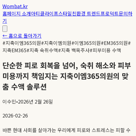
Wombat.kr
홈
페이지 소개
아티클
라이프스타일
친환경 트렌드
프로덕트
문의하
기
← 홈으로 돌아가기
#
지축이엠365의원
#
지축이엠의원
#
이엠365의원
#
EM365의원
#
지축EM365
#
지축 숙취수액
#
지축 백옥주사
#
피부미용 수액
단순한 피로 회복을 넘어, 숙취 해소와 피부
미용까지 책임지는 지축이엠365의원의 맞
춤 수액 솔루션
이수민
•
2026년 2월 26일
2026-02-26
바쁜 현대 사회를 살아가는 우리에게 피로와 스트레스는 피할 수