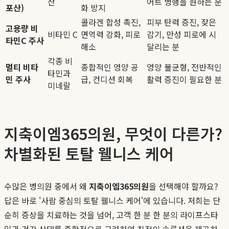
산
어트 병행을 원하는 분
포산)
화 방지
콜라겐 합성 촉진,
피부 탄력 증진, 잦은
고용량 비
비타민 C
면역력 강화, 피로
감기, 만성 피로에 시
타민C 주사
해소
달리는 분
각종 비
멀티 비타
종합적인 영양 공
영양 불균형, 전반적인
타민과
민 주사
급, 컨디션 회복
활력 증진이 필요한 분
미네랄
지축이엠365의원, 무엇이 다른가?
차별화된 토탈 웰니스 케어
수많은 병의원 중에서 왜
지축이엠365의원
을 선택해야 할까요?
답은 바로 '사람 중심의 토탈 웰니스 케어'에 있습니다. 저희는 단
순히 증상을 치료하는 것을 넘어, 고객 한 분 한 분의 라이프스타
일과 건강 상태를 종합적으로 고려하여 최적의 솔루션을 제공하