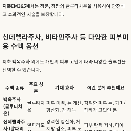
지축EM365
에서는 정품, 정량의 글루타치온을 사용하여 안전하
고 효과적인 시술을 보장합니다.
신데렐라주사, 비타민주사 등 다양한 피부미
용 수액 옵션
지축 백옥주사
외에도 개인의 피부 고민에 따라 다양한 솔루션을
선택할 수 있습니다.
주요 성
수액 종류
기대 효과
이런 분께 추천해요
분
백옥주사
글루타치
피부 미백, 톤 개선,
칙칙한 피부 톤, 기미/
(글루타치
온
항산화, 간 해독
잡티가 고민인 분
온)
신데렐라주
강력한 항산화, 체
알파리포
피부 탄력 저하, 다이
사 (알파리
지방 감소, 피부 노