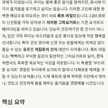
과제가 되었습니다. 우리는 몸에 좋은 음식을 원하지만, 동시에 미
각의 즐거움을 포기하고 싶지는 않습니다. 이러한 고민에 대한 완
벽한 해답으로 떠오르는 것이 바로
룩트 마일드
입니다. 1급A 원유
의 신선함을 가득 담아낸 이
저지방 그릭요거트
는 기존 요거트의
패러다임을 바꾸고 있습니다. 단순히 건강하기만 한 간식이 아니
라, 입안 가득 퍼지는 부드러움과 깊은 풍미로 일상에 작은 행복을
선사합니다. 특히 건강 관리에 신경 쓰는 분들에게는 죄책감 없이
즐길 수 있는 훌륭한
저칼로리 간식
대안이 되어줍니다. 룩트 마일
드는 빽빽하고 꾸덕한 질감의 일반적인 그릭요거트와 달리, 쫀득
하면서도 촉촉한 독보적인 식감을 자랑합니다. 이 특별한 ‘부드러
운 요거트’ 경험은 우리에게 요거트가 얼마나 다채로운 매력을 가
질 수 있는지 보여줍니다. 이제 룩트와 함께 퍽퍽한 식단에서 벗어
나, 맛있고 건강하게 몸을 채우는 즐거움을 경험해볼 시간입니다.
핵심 요약