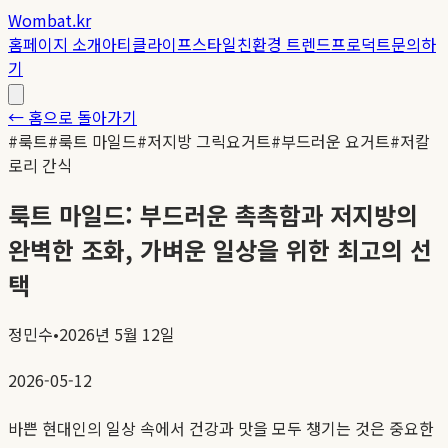
Wombat.kr
홈
페이지 소개
아티클
라이프스타일
친환경 트렌드
프로덕트
문의하
기
← 홈으로 돌아가기
#
룩트
#
룩트 마일드
#
저지방 그릭요거트
#
부드러운 요거트
#
저칼
로리 간식
룩트 마일드: 부드러운 촉촉함과 저지방의
완벽한 조화, 가벼운 일상을 위한 최고의 선
택
정민수
•
2026년 5월 12일
2026-05-12
바쁜 현대인의 일상 속에서 건강과 맛을 모두 챙기는 것은 중요한