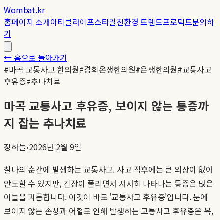
Wombat.kr
홈
페이지 소개
아티클
라이프스타일
친환경 트렌드
프로덕트
문의하
기
← 홈으로 돌아가기
#
마곡 교통사고 한의원
#
경희온생한의원
#
온생한의원
#
교통사고
후유증
#
추나치료
마곡 교통사고 후유증, 보이지 않는 통증까
지 잡는 추나치료
장하늘
•
2026년 2월 9일
찰나의 순간에 발생하는 교통사고. 사고 직후에는 큰 외상이 없어
안도할 수 있지만, 긴장이 풀리면서 서서히 나타나는 통증은 많은
이들을 괴롭힙니다. 이것이 바로 '교통사고 후유증'입니다. 눈에
보이지 않는 손상과 어혈로 인해 발생하는 교통사고 후유증은 목,