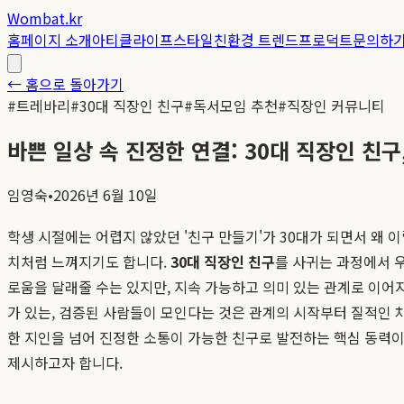
Wombat.kr
홈
페이지 소개
아티클
라이프스타일
친환경 트렌드
프로덕트
문의하
← 홈으로 돌아가기
#
트레바리
#
30대 직장인 친구
#
독서모임 추천
#
직장인 커뮤니티
바쁜 일상 속 진정한 연결: 30대 직장인 친구
임영숙
•
2026년 6월 10일
학생 시절에는 어렵지 않았던 '친구 만들기'가 30대가 되면서 왜 
치처럼 느껴지기도 합니다.
30대 직장인 친구
를 사귀는 과정에서 
로움을 달래줄 수는 있지만, 지속 가능하고 의미 있는 관계로 이어
가 있는, 검증된 사람들이 모인다는 것은 관계의 시작부터 질적인 
한 지인을 넘어 진정한 소통이 가능한 친구로 발전하는 핵심 동력이
제시하고자 합니다.