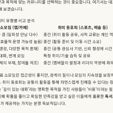
향과 목적에 맞는 커뮤니티를 선택하는 것이 중요합니다. 여기서는 
해 보겠습니다.
티 유형별 비교 분석
소모임 (앱/카페)
취미 동호회 (스포츠, 예술 등)
 큼 (일회성 만남 다수)
중간 (취미 활동 공유, 사적 교류는 개인 역
비효율적 운영 가능성 높음)
중간 (활동 준비 및 이동 시간 소요)
명성, 다양한 목적 혼재)
중간 (공통 관심사 기반, 신뢰 형성에 시간
대화, 번개 모임
특정 취미/기술 습득 및 공유
체의 부재, 참여율 저조)
중간 (멤버들의 열정과 리더의 역량에 좌우
 무료 소모임은 접근성이 좋지만, 관계의 질이나 모임의 지속성을 보장
. 취미 동호회는 공통의 활동을 통해 자연스럽게 친해질 수 있다는 
 '깊이 있는 대화'라는 명확한 목적을 가진 사람들이 '비용'이라는 
 실패 확률을 줄이고 확실한 만족감을 얻고 싶은 이들에게 훌륭한
독서
리가 제공하는 가치는 분명 독보적입니다.