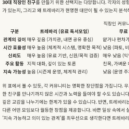
30대 직장인 친구
를 만들기 위한 선택지는 다양합니다. 각자의 성
가 있는지, 그리고 왜 트레바리가 현명한 대안이 될 수 있는지 분석
직장인 커뮤니
구분
트레바리 (유료 독서모임)
무료 
관계의 깊이
매우 깊음 (가치관, 내면 공유 중심)
얕거나 편차가
시간 효율성
매우 높음 (체계적 시스템, 명확한 목적)
낮음 (파토, 
신뢰도
매우 높음 (유료 기반, 신원/목적 검증)
매우 낮음 (익
주요 활동
지적 대화, 깊이 있는 토론
친목, 가벼운 
지속 가능성
높음 (시즌제 운영, 체계적 관리)
낮음 (운영 주
위 표에서 볼 수 있듯, 각 커뮤니티는 명확한 장단점을 가집니다.
한 친구를 만나기까지 많은 시간과 노력을 들여야 할 수도 있습니다
깊은 교감을 나누기에는 한계가 있을 수 있습니다. 반면, 트레바리는
다른 어떤 모임보다 월등한 장점을 제공합니다. 바쁜 일상 속에서
'지속 가능하고 의미 있는 관계'를 최우선으로 생각한다면 트레바