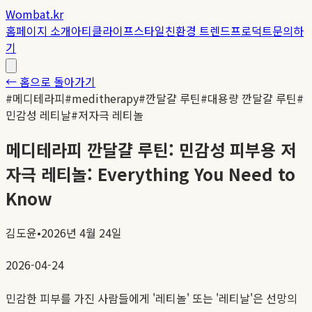
Wombat.kr
홈
페이지 소개
아티클
라이프스타일
친환경 트렌드
프로덕트
문의하
기
← 홈으로 돌아가기
#
메디테라피
#
meditherapy
#
깐달걀 루틴
#
대용량 깐달걀 루틴
#
민감성 레티날
#
저자극 레티놀
메디테라피 깐달걀 루틴: 민감성 피부용 저
자극 레티놀: Everything You Need to
Know
김도윤
•
2026년 4월 24일
2026-04-24
민감한 피부를 가진 사람들에게 '레티놀' 또는 '레티날'은 선망의