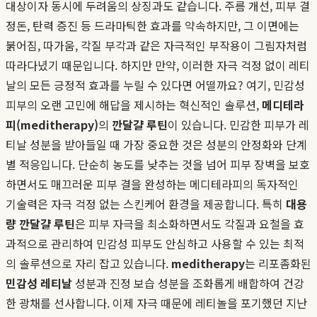
대상이자 동시에 두려움의 상징과도 같습니다. 주름 개선, 피부 결
정돈, 탄력 증진 등 드라마틱한 효과를 약속하지만, 그 이면에는
붉어짐, 따가움, 각질 부각과 같은 자극적인 부작용이 그림자처럼
따라다녔기 때문입니다. 하지만 만약, 이러한 자극 걱정 없이 레티
날의 모든 긍정적 효과를 누릴 수 있다면 어떨까요? 여기, 민감성
피부의 오랜 고민에 해답을 제시하는 혁신적인 솔루션,
메디테라
피(meditherapy)
의
깐달걀 루틴
이 있습니다. 민감한 피부가 레
티날 성분을 받아들일 때 가장 중요한 것은 성분의 안정화와 단계
별 적응입니다. 단순히 농도를 낮추는 것을 넘어 피부 장벽을 보호
하면서도 매끄러운 피부 결을 완성하는 메디테라피의 독자적인
기술력은 자극 걱정 없는 스킨케어 환경을 제공합니다. 특히
대용
량 깐달걀 루틴
은 피부 자극을 최소화하면서도 각질과 요철을 효
과적으로 관리하여 민감성 피부도 안심하고 사용할 수 있는 최적
의 솔루션으로 자리 잡고 있습니다.
meditherapy
는 리포좀화된
민감성 레티날
성분과 진정 보습 성분을 조화롭게 배합하여 건강
한 광채를 선사합니다. 이제 자극 때문에 레티놀을 포기했던 지난