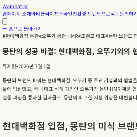
Wombat.kr
홈
페이지 소개
아티클
라이프스타일
친환경 트렌드
프로덕트
문의하
← 홈으로 돌아가기
#
현대백화점 몽탄
#
오뚜기 몽탄 HMR
#
조준모 대표
#
몽탄 브랜드 
몽탄의 성공 비결: 현대백화점, 오뚜기와의 
류재원
•
2026년 7월 1일
몽탄의 브랜드 파워는 현대백화점, 오뚜기 등 주요 기업과의 협업을
울에 입점했고, 국내 대표 식품 기업인 오뚜기와 몽탄 HMR 제품
검증 과정을 통과한 결과물로, 몽탄의 확고한 시장 위상을 대변합니
현대백화점 입점, 몽탄의 미식 브랜