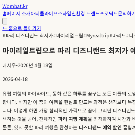
Wombat.kr
홈
페이지 소개
아티클
라이프스타일
친환경 트렌드
프로덕트
문의하
← 홈으로 돌아가기
#
파리 디즈니랜드 최저가
#
마이리얼트립
#
Myrealtrip
#
마리트
#
디
마이리얼트립으로 파리 디즈니랜드 최저가 예약!
배시우
•
2026년 4월 18일
2026-04-18
유럽 여행의 하이라이트, 동화 같은 하루를 꿈꾸는 모든 이들의 로
합니다. 하지만 이 꿈의 여행을 현실로 만드는 과정은 생각보다 복잡
니다. 어떻게 하면 가장 합리적인 가격으로 꿈에 그리던 디즈니랜드
색하는 것을 넘어, 전체적인
파리 여행 계획
을 최적화하여 시간과 
물론, 잊지 못할 파리 여행을 완성하는
디즈니랜드 예약 할인
꿀팁까