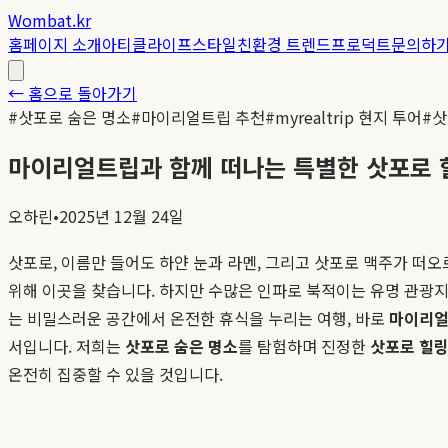
Wombat.kr
홈
페이지 소개
아티클
라이프스타일
친환경 트렌드
프로덕트
문의하
← 홈으로 돌아가기
#
삿포로 숨은 명소
#
마이리얼트립 추천
#
myrealtrip 현지 투어
#
삿
마이리얼트립과 함께 떠나는 특별한 삿포로 힐
오하린
•
2025년 12월 24일
삿포로, 이름만 들어도 하얀 눈과 라멘, 그리고 삿포로 맥주가 떠
위해 이곳을 찾습니다. 하지만 수많은 인파로 북적이는 유명 관광지
는 비밀스러운 공간에서 온전한 휴식을 누리는 여행, 바로
마이리얼
서입니다. 저희는
삿포로 숨은 명소
를 탐험하며 진정한
삿포로 힐링
온전히 집중할 수 있을 것입니다.