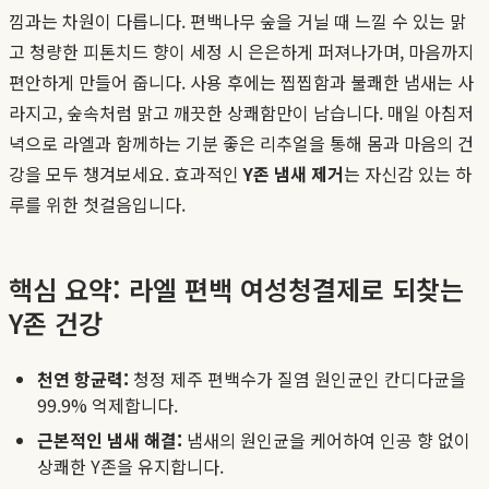
낌과는 차원이 다릅니다. 편백나무 숲을 거닐 때 느낄 수 있는 맑
고 청량한 피톤치드 향이 세정 시 은은하게 퍼져나가며, 마음까지
편안하게 만들어 줍니다. 사용 후에는 찝찝함과 불쾌한 냄새는 사
라지고, 숲속처럼 맑고 깨끗한 상쾌함만이 남습니다. 매일 아침저
녁으로 라엘과 함께하는 기분 좋은 리추얼을 통해 몸과 마음의 건
강을 모두 챙겨보세요. 효과적인
Y존 냄새 제거
는 자신감 있는 하
루를 위한 첫걸음입니다.
핵심 요약: 라엘 편백 여성청결제로 되찾는
Y존 건강
천연 항균력:
청정 제주 편백수가 질염 원인균인 칸디다균을
99.9% 억제합니다.
근본적인 냄새 해결:
냄새의 원인균을 케어하여 인공 향 없이
상쾌한 Y존을 유지합니다.