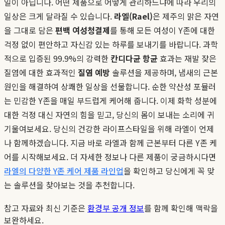
일이 아닙니다. 어떤 제품으로 어떻게 관리하느냐에 따라 우리의
일상은 크게 달라질 수 있습니다.
라엘(Rael)
은 제주의 맑은 자연
을 그대로 담은
편백 여성청결제
를 통해 모든 여성이 Y존에 대한
걱정 없이 편안하고 자신감 있는 하루를 보내기를 바랍니다. 과학
적으로 입증된 99.9%의 강력한
칸디다균 항균
효과는 재발 잦은
질염에 대한 효과적인
질염 예방
솔루션을 제공하며, 냄새의 근본
원인을 해결하여 상쾌한 일상을 선물합니다. 순한 약산성 포뮬러
는 민감한 Y존을 매일 부드럽게 케어해 줍니다. 이제 화학 성분에
대한 걱정 대신 자연의 힘을 믿고, 당신의 몸이 보내는 소리에 귀
기울여보세요. 당신의 건강한 라이프스타일을 위해 라엘이 언제
나 함께하겠습니다. 지금 바로 라엘과 함께 근본부터 다른 Y존 케
어를 시작해보세요. 더 자세한 정보나 다른 제품이 궁금하시다면
라엘의 다양한 Y존 케어 제품 라인업
을 확인하고 당신에게 꼭 맞
는 솔루션을 찾아보는 것을 추천합니다.
참고 자료와 최신 기준은
환경부 공개 정보
를 함께 확인해 맥락을
보완하세요.