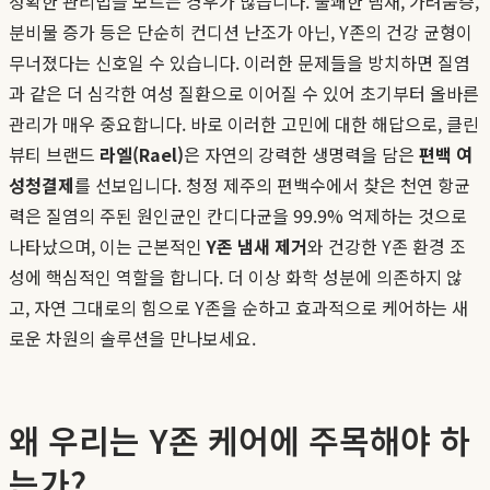
정확한 관리법을 모르는 경우가 많습니다. 불쾌한 냄새, 가려움증,
분비물 증가 등은 단순히 컨디션 난조가 아닌, Y존의 건강 균형이
무너졌다는 신호일 수 있습니다. 이러한 문제들을 방치하면 질염
과 같은 더 심각한 여성 질환으로 이어질 수 있어 초기부터 올바른
관리가 매우 중요합니다. 바로 이러한 고민에 대한 해답으로, 클린
뷰티 브랜드
라엘(Rael)
은 자연의 강력한 생명력을 담은
편백 여
성청결제
를 선보입니다. 청정 제주의 편백수에서 찾은 천연 항균
력은 질염의 주된 원인균인 칸디다균을 99.9% 억제하는 것으로
나타났으며, 이는 근본적인
Y존 냄새 제거
와 건강한 Y존 환경 조
성에 핵심적인 역할을 합니다. 더 이상 화학 성분에 의존하지 않
고, 자연 그대로의 힘으로 Y존을 순하고 효과적으로 케어하는 새
로운 차원의 솔루션을 만나보세요.
왜 우리는 Y존 케어에 주목해야 하
는가?