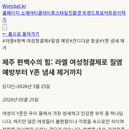
Wombat.kr
홈
페이지 소개
아티클
라이프스타일
친환경 트렌드
프로덕트
문의하
기
← 홈으로 돌아가기
#
라엘
#
편백 여성청결제
#
질염 예방
#
칸디다균 항균
#
Y존 냄새 제
거
제주 편백수의 힘: 라엘 여성청결제로 질염
예방부터 Y존 냄새 제거까지
임다인
•
2026년 5월 25일
2026년 05월 25일
여성의 Y존은 우리 몸에서 가장 섬세하고 민감한 부위 중 하나입
니다. 하지만 많은 여성들이 불편함이나 걱정을 속으로만 삭이며