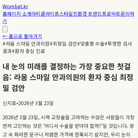
Wombat.kr
홈
페이지 소개
아티클
라이프스타일
친환경 트렌드
프로덕트
문의하
기
← 홈으로 돌아가기
#
라움 스마일 안과의원
#
최정밀 검안
#
맞춤형 수술
#
투명한 검사
결과
#
환자 중심 진료
내 눈의 미래를 결정하는 가장 중요한 첫걸
음: 라움 스마일 안과의원의 환자 중심 최정
밀 검안
신지호
•
2026년 3월 23일
2026년 3월 23일, 시력 교정술을 고려하는 수많은 사람들이 가장
먼저 고민하는 것은 '어디서 수술을 받아야 할까?'일 것입니다. 광
고 속 화려한 문구나 저렴한 가격에 현혹되기 쉽지만, 우리 눈의