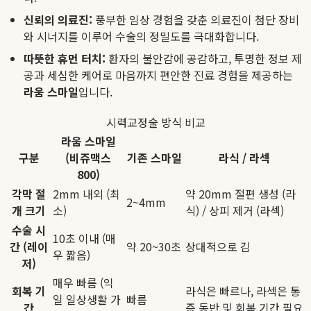
신뢰의 의료진:
풍부한 임상 경험을 갖춘 의료진이 첨단 장비
와 시너지를 이루어 수술의 정밀도를 극대화합니다.
따뜻한 휴먼 터치:
환자의 불안감에 공감하고, 투명한 정보 제
공과 세심한 케어로 마음까지 편안한 진료 경험을 제공하는
라움 스마일
입니다.
시력교정술 방식 비교
라움 스마일
구분
(비쥬맥스
기존 스마일
라식 / 라섹
800)
각막 절
2mm 내외 (최
약 20mm 절편 생성 (라
2~4mm
개 크기
소)
식) / 상피 제거 (라섹)
수술 시
10초 이내 (매
간 (레이
약 20~30초
상대적으로 김
우 짧음)
저)
매우 빠름 (익
회복 기
라식은 빠르나, 라섹은 통
일 일상생활 가
빠름
간
증 동반 및 회복 기간 필요