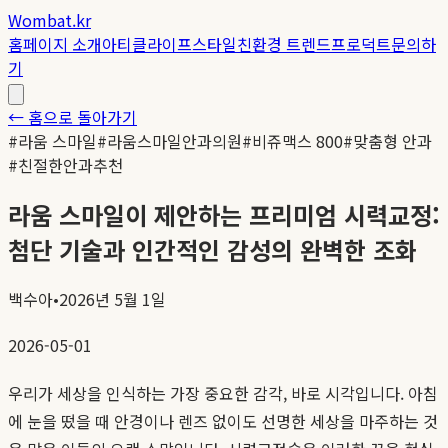
Wombat.kr
홈
페이지 소개
아티클
라이프스타일
친환경 트렌드
프로덕트
문의하
기
← 홈으로 돌아가기
#
라움 스마일
#
라움스마일안과의원
#
비쥬맥스 800
#
맞춤형 안과
#
친절한안과추천
라움 스마일이 제안하는 프리미엄 시력교정:
첨단 기술과 인간적인 감성의 완벽한 조화
백수아
•
2026년 5월 1일
2026-05-01
우리가 세상을 인식하는 가장 중요한 감각, 바로 시각입니다. 아침
에 눈을 떴을 때 안경이나 렌즈 없이도 선명한 세상을 마주하는 것