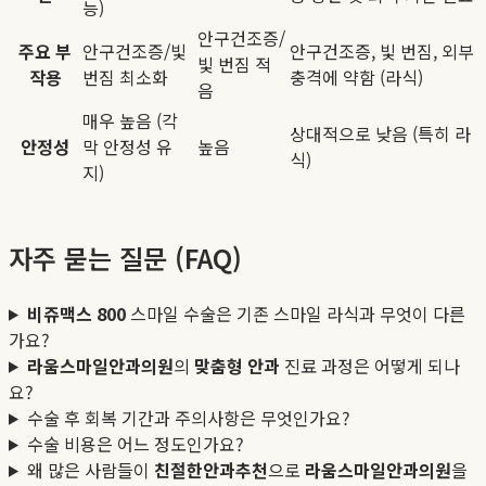
능)
안구건조증/
주요 부
안구건조증/빛
안구건조증, 빛 번짐, 외부
빛 번짐 적
작용
번짐 최소화
충격에 약함 (라식)
음
매우 높음 (각
상대적으로 낮음 (특히 라
안정성
막 안정성 유
높음
식)
지)
자주 묻는 질문 (FAQ)
비쥬맥스 800
스마일 수술은 기존 스마일 라식과 무엇이 다른
가요?
라움스마일안과의원
의
맞춤형 안과
진료 과정은 어떻게 되나
요?
수술 후 회복 기간과 주의사항은 무엇인가요?
수술 비용은 어느 정도인가요?
왜 많은 사람들이
친절한안과추천
으로
라움스마일안과의원
을