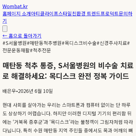
Wombat.kr
홈
페이지 소개
아티클
라이프스타일
친환경 트렌드
프로덕트
문의하
기
← 홈으로 돌아가기
#
S서울병원
#
매탄동척추병원
#
목디스크비수술
#
신경주사치료
#
전문운동재활
#
척추전문
매탄동 척추 통증, S서울병원의 비수술 치료
로 해결하세요: 목디스크 완전 정복 가이드
배은우
•
2026년 6월 10일
현대 사회를 살아가는 우리는 스마트폰과 컴퓨터 없이는 단 하루
도 상상하기 어렵습니다. 하지만 이러한 디지털 기기의 편리함 뒤
에는 ‘거북목 증후군’과 ‘목디스크’라는 불청객이 그림자처럼 따라
다닙니다. 특히 수원 매탄동 지역 주민들 중에서도 목과 어깨의 뻐