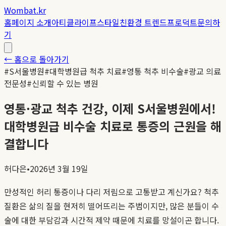
Wombat.kr
홈
페이지 소개
아티클
라이프스타일
친환경 트렌드
프로덕트
문의하
기
← 홈으로 돌아가기
#
S서울병원
#
대학병원급 척추 치료
#
영통 척추 비수술
#
광교 의료
전문성
#
신뢰할 수 있는 병원
영통·광교 척추 건강, 이제 S서울병원에서!
대학병원급 비수술 치료로 통증의 근원을 해
결합니다
허다은
•
2026년 3월 19일
만성적인 허리 통증이나 다리 저림으로 고통받고 계신가요? 척추
질환은 삶의 질을 현저히 떨어뜨리는 주범이지만, 많은 분들이 수
술에 대한 부담감과 시간적 제약 때문에 치료를 망설이곤 합니다.