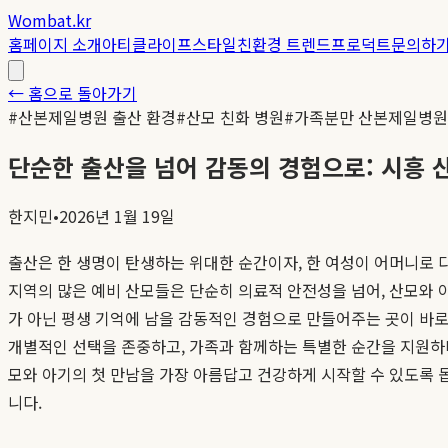
Wombat.kr
홈
페이지 소개
아티클
라이프스타일
친환경 트렌드
프로덕트
문의하
← 홈으로 돌아가기
#
산본제일병원 출산 환경
#
산모 친화 병원
#
가족분만 산본제일병원
단순한 출산을 넘어 감동의 경험으로: 시흥
한지민
•
2026년 1월 19일
출산은 한 생명이 탄생하는 위대한 순간이자, 한 여성이 어머니로 
지역의 많은 예비 산모들은 단순히 의료적 안전성을 넘어, 산모와 
가 아닌 평생 기억에 남을 감동적인 경험으로 만들어주는 곳이 바
개별적인 선택을 존중하고, 가족과 함께하는 특별한 순간을 지원하
모와 아기의 첫 만남을 가장 아름답고 건강하게 시작할 수 있도록
니다.