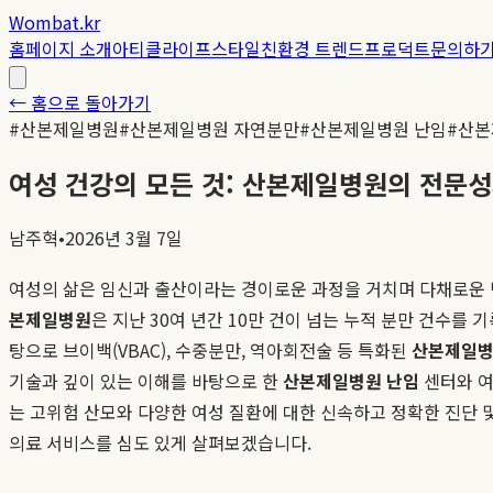
Wombat.kr
홈
페이지 소개
아티클
라이프스타일
친환경 트렌드
프로덕트
문의하
← 홈으로 돌아가기
#
산본제일병원
#
산본제일병원 자연분만
#
산본제일병원 난임
#
산본
여성 건강의 모든 것: 산본제일병원의 전문성
남주혁
•
2026년 3월 7일
여성의 삶은 임신과 출산이라는 경이로운 과정을 거치며 다채로운 
본제일병원
은 지난 30여 년간 10만 건이 넘는 누적 분만 건수를
탕으로 브이백(VBAC), 수중분만, 역아회전술 등 특화된
산본제일병
기술과 깊이 있는 이해를 바탕으로 한
산본제일병원 난임
센터와 여
는 고위험 산모와 다양한 여성 질환에 대한 신속하고 정확한 진단 
의료 서비스를 심도 있게 살펴보겠습니다.