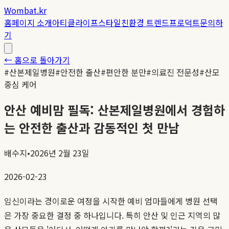
Wombat.kr
홈
페이지 소개
아티클
라이프스타일
친환경 트렌드
프로덕트
문의하
기
← 홈으로 돌아가기
#
산본제일병원
#
안전한 출산
#
편안한 분만
#
의료진 전문성
#
산모
중심 케어
안산 예비맘 필독: 산본제일병원에서 경험하
는 안전한 출산과 감동적인 첫 만남
배수지
•
2026년 2월 23일
2026-02-23
임신이라는 경이로운 여정을 시작한 예비 엄마들에게 병원 선택
은 가장 중요한 결정 중 하나입니다. 특히 안산 및 인근 지역의 많