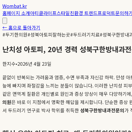
Wombat.kr
홈
페이지 소개
아티클
라이프스타일
친환경 트렌드
프로덕트
문의하
← 홈으로 돌아가기
#
두기한의원
#
성북아토피잘하는곳
#
두드러기치료
#
성북구한방내
난치성 아토피, 20년 경력 성북구한방내과
한지수
•
2026년 4월 23일
끝없이 반복되는 가려움과 염증, 수면 부족과 자신감 하락. 만성 
늪에 빠지며 좌절감을 느끼는 분들이 많습니다. 이러한 난치성 피부
같은 면역계 질환은 개인별로 원인과 증상 양상이 매우 다양하기에,
의원
은 바로 이 지점에서 명확한 해답을 제시합니다. 단순한 증상 
서 두드러기 연구로 박사 학위를 취득한
성북구한방내과전문의
가 