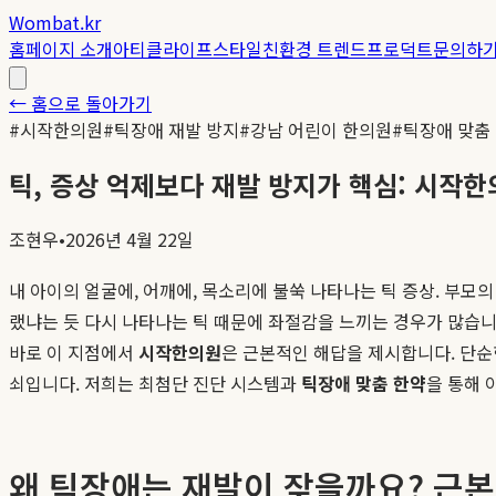
Wombat.kr
홈
페이지 소개
아티클
라이프스타일
친환경 트렌드
프로덕트
문의하
← 홈으로 돌아가기
#
시작한의원
#
틱장애 재발 방지
#
강남 어린이 한의원
#
틱장애 맞춤
틱, 증상 억제보다 재발 방지가 핵심: 시작
조현우
•
2026년 4월 22일
내 아이의 얼굴에, 어깨에, 목소리에 불쑥 나타나는 틱 증상. 부
랬냐는 듯 다시 나타나는 틱 때문에 좌절감을 느끼는 경우가 많습니
바로 이 지점에서
시작한의원
은 근본적인 해답을 제시합니다. 단순한
쇠입니다. 저희는 최첨단 진단 시스템과
틱장애 맞춤 한약
을 통해
왜 틱장애는 재발이 잦을까요? 근본