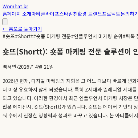
Wombat.kr
홈
페이지 소개
아티클
라이프스타일
친환경 트렌드
프로덕트
문의하
← 홈으로 돌아가기
#
숏뜨
#
Shortt
#
숏폼 마케팅 전문
#
인플루언서 마케팅 순위
#
틱톡 
숏뜨(Shortt): 숏폼 마케팅 전문 솔루션
백서연
•
2026년 4월 21일
2026년 현재, 디지털 마케팅의 지형은 그 어느 때보다 빠르게 변
더 이상 유효하지 않게 되었습니다. 특히 Z세대와 밀레니얼 세대를
되고 있습니다. 이러한 환경에서 최근 인플루언서 마케팅 시장은 
전문
에이전시, 숏뜨(Shortt)가 있습니다. 숏뜨는 데이터 기
워 수에서 진정한 영향력과 성과로 바꾸고 있습니다. 본 아티클에