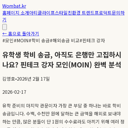
Wombat.kr
홈
페이지 소개
아티클
라이프스타일
친환경 트렌드
프로덕트
문의하
기
← 홈으로 돌아가기
#
모인
#
MOIN
#
학비 송금
#
해외송금 비교
#
핀테크 강자
유학생 학비 송금, 아직도 은행만 고집하시
나요? 핀테크 강자 모인(MOIN) 완벽 분석
김영호
•
2026년 2월 17일
2026-02-17
유학 준비의 마지막 관문이자 가장 큰 부담 중 하나는 바로 학비
송금입니다. 수백, 수천만 원에 달하는 큰 금액을 해외로 보내야
하는 만큼, 많은 분들이 단 1원의 수수료라도 아끼기 위해 여러 정