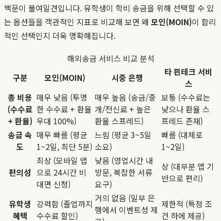
백문이 불여일견입니다. 유학생이 학비 송금을 위해 선택할 수 있
는 옵션들을 객관적인 지표로 비교해 보면 왜
모인(MOIN)
이 합리
적인 선택인지 더욱 명확해집니다.
해외송금 서비스 비교 분석
타 핀테크 서비
구분
모인(MOIN)
시중 은행
스
총 비용
매우 낮음 (투명
매우 높음 (송금/중
보통 (수수료는
(수수료
한 수수료 + 환율
개/전신료 + 높은
낮으나 환율 스
+ 환율)
우대 100%)
환율 스프레드)
프레드 존재)
송금 속
매우 빠름 (평균
느림 (평균 3~5일
빠름 (대체로
도
1~2일, 최단 5분)
소요)
1~2일)
최상 (모바일 앱
낮음 (영업시간 내
상 (대부분 앱 기
편의성
으로 24시간 비
방문, 복잡한 서류
반으로 편리)
대면 신청)
요구)
거의 없음 (일부 은
유학생
강력함 (졸업까지
제한적 (특정 조
행에서 이벤트성 제
혜택
수수료 할인)
건 하에 제공)