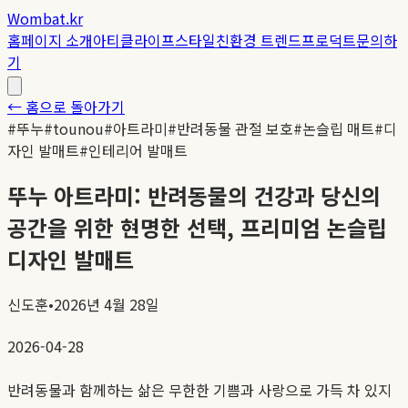
Wombat.kr
홈
페이지 소개
아티클
라이프스타일
친환경 트렌드
프로덕트
문의하
기
← 홈으로 돌아가기
#
뚜누
#
tounou
#
아트라미
#
반려동물 관절 보호
#
논슬립 매트
#
디
자인 발매트
#
인테리어 발매트
뚜누 아트라미: 반려동물의 건강과 당신의
공간을 위한 현명한 선택, 프리미엄 논슬립
디자인 발매트
신도훈
•
2026년 4월 28일
2026-04-28
반려동물과 함께하는 삶은 무한한 기쁨과 사랑으로 가득 차 있지