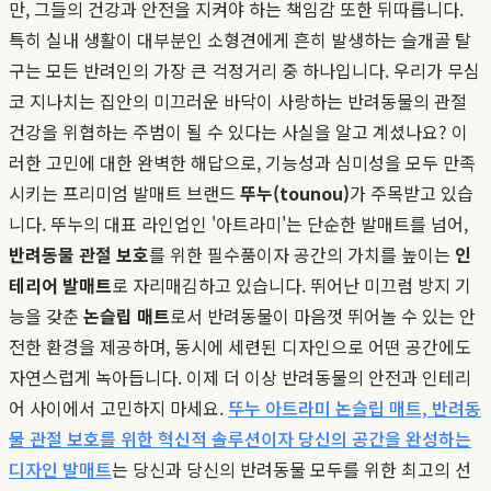
만, 그들의 건강과 안전을 지켜야 하는 책임감 또한 뒤따릅니다.
특히 실내 생활이 대부분인 소형견에게 흔히 발생하는 슬개골 탈
구는 모든 반려인의 가장 큰 걱정거리 중 하나입니다. 우리가 무심
코 지나치는 집안의 미끄러운 바닥이 사랑하는 반려동물의 관절
건강을 위협하는 주범이 될 수 있다는 사실을 알고 계셨나요? 이
러한 고민에 대한 완벽한 해답으로, 기능성과 심미성을 모두 만족
시키는 프리미엄 발매트 브랜드
뚜누(tounou)
가 주목받고 있습
니다. 뚜누의 대표 라인업인 '아트라미'는 단순한 발매트를 넘어,
반려동물 관절 보호
를 위한 필수품이자 공간의 가치를 높이는
인
테리어 발매트
로 자리매김하고 있습니다. 뛰어난 미끄럼 방지 기
능을 갖춘
논슬립 매트
로서 반려동물이 마음껏 뛰어놀 수 있는 안
전한 환경을 제공하며, 동시에 세련된 디자인으로 어떤 공간에도
자연스럽게 녹아듭니다. 이제 더 이상 반려동물의 안전과 인테리
어 사이에서 고민하지 마세요.
뚜누 아트라미 논슬립 매트, 반려동
물 관절 보호를 위한 혁신적 솔루션이자 당신의 공간을 완성하는
디자인 발매트
는 당신과 당신의 반려동물 모두를 위한 최고의 선