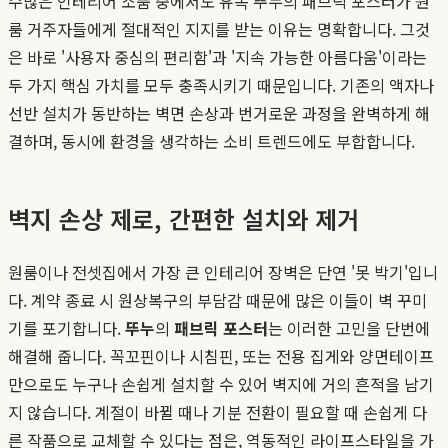
수많은 인테리어 소품 중에서도 유독 뚜누의 패브릭 포스터가 원
룸 거주자들에게 절대적인 지지를 받는 이유는 명확합니다. 그것
은 바로 '사용자 중심의 편리함'과 '지속 가능한 아름다움'이라는
두 가지 핵심 가치를 모두 충족시키기 때문입니다. 기존의 액자나
선반 설치가 동반하는 벽면 손상과 번거로운 과정을 완벽하게 해
결하며, 동시에 환경을 생각하는 소비 트렌드에도 부합합니다.
벽지 손상 제로, 간편한 설치와 제거
원룸이나 전셋집에서 가장 큰 인테리어 장벽은 단연 '못 박기'입니
다. 계약 종료 시 원상복구의 부담감 때문에 많은 이들이 벽 꾸미
기를 포기합니다.
뚜누
의
패브릭 포스터
는 이러한 고민을 단번에
해결해 줍니다. 꼭꼬핀이나 시침핀, 또는 전용 집게와 양면테이프
만으로도 누구나 손쉽게 설치할 수 있어 벽지에 거의 흔적을 남기
지 않습니다. 계절이 바뀔 때나 기분 전환이 필요할 때 손쉽게 다
른 작품으로 교체할 수 있다는 점은, 역동적인 라이프스타일을 가