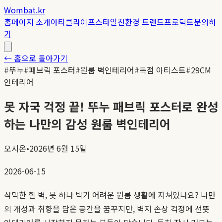
Wombat.kr
홈
페이지 소개
아티클
라이프스타일
친환경 트렌드
프로덕트
문의하
기
← 홈으로 돌아가기
#
뚜누
#
패브릭 포스터
#
원룸 벽인테리어
#
독점 아티스트
#
29CM
인테리어
못 자국 걱정 끝! 뚜누 패브릭 포스터로 완성
하는 나만의 감성 원룸 벽인테리어
오시온
•
2026년 6월 15일
2026-06-15
삭막한 흰 벽, 못 하나 박기 어려운 원룸 생활에 지쳐있나요? 나만
의 개성과 취향을 담은 공간을 꿈꾸지만, 벽지 손상 걱정에 선뜻